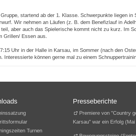
 Gruppe, startend ab der 1. Klasse. Schwerpunkte liegen in 
rwurf. Wir nehmen an Läufen (z. B. dem Benefizlauf in Adel
teil, aber auch das Spielerische kommt nicht zu kurz. Im S
 Grillen/ Essen aus.
17:15 Uhr in der Halle in Karsau, im Sommer (nach den Oste
n. Interessierte können gerne mal zu einem Schnuppertraini
loads
Presseberichte
einssatzung
Premiere von "Country g
rittsformular
Karsau" war ein Erfolg (Mai
iningszeiten Turnen
Bewegungssteine (Sept